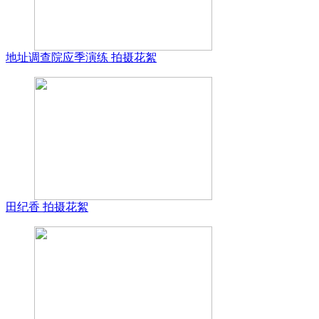
地址调查院应季演练 拍摄花絮
田纪香 拍摄花絮